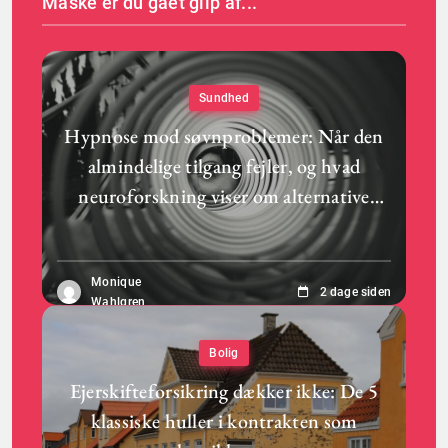
Måske er du gået glip af...
Sundhed
Hypnose mod søvnproblemer: Når den
almindelige tilgang fejler, og hvad
neuroforskning viser om alternative
dybeteknikker
Monique
2 dage siden
Wahlgren
Bolig
Ejerskifteforsikring dækker ikke: De 5
klassiske huller i kontrakten som