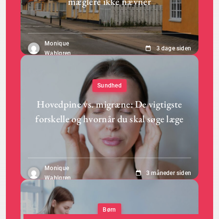
mæglere ikke nævner
Monique
3 dage siden
Wahlgren
Sundhed
Hovedpine vs. migræne: De vigtigste
forskelle og hvornår du skal søge læge
Monique
3 måneder siden
Wahlgren
Børn