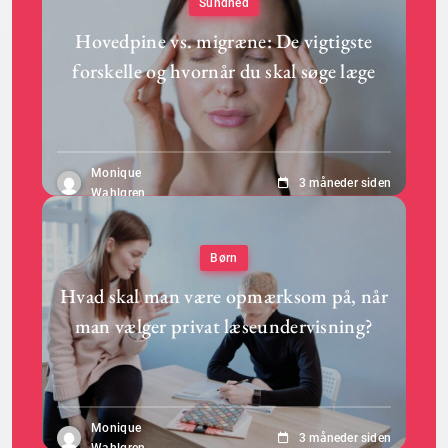
Sundhed
Hovedpine vs. migræne: De vigtigste
forskelle og hvornår du skal søge læge
Monique
3 måneder siden
Wahlgren
Børn
Hvad skal man være opmærksom på, når
man vælger privat læseundervisning?
Monique
3 måneder siden
Wahlgren