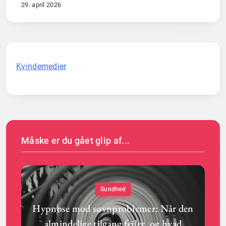
29. april 2026
Kvindemedier
Måske er du gået glip af...
Sundhed
Hypnose mod søvnproblemer: Når den
almindelige tilgang fejler, og hvad