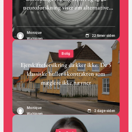
neuroforskning viser om alternative
dybeteknikker
Monique
22 timer siden
Wahlgren
Bolig
Ejerskifteforsikring dækker ikke: De 5
klassiske huller i kontrakten som
mæglere ikke nævner
Monique
2 dage siden
Wahlgren